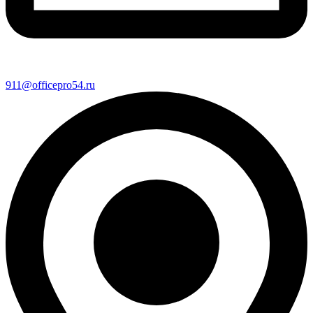
911@officepro54.ru