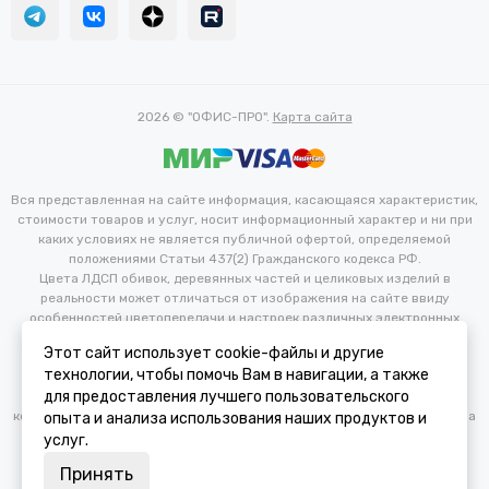
2026 © "ОФИС-ПРО".
Карта сайта
Вся представленная на сайте информация, касающаяся характеристик,
стоимости товаров и услуг, носит информационный характер и ни при
каких условиях не является публичной офертой, определяемой
положениями Статьи 437(2) Гражданского кодекса РФ.
Цвета ЛДСП обивок, деревянных частей и целиковых изделий в
реальности может отличаться от изображения на сайте ввиду
особенностей цветопередачи и настроек различных электронных
устройств. Производитель оставляет за собой право вносить
Этот сайт использует cookie-файлы и другие
изменения в технические и иные характеристики изделий для
технологии, чтобы помочь Вам в навигации, а также
улучшения их эксплуатационных и технических параметров без
для предоставления лучшего пользовательского
предварительного уведомления потребителя. Изменение
конфигурации продукта не является основанием для возврата/обмена
опыта и анализа использования наших продуктов и
продукции.
услуг.
Принять