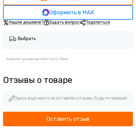
Кабинет руководителя Vilas
Кабинет руководителя Fortum
Оформить в MAX
Кабинет руководителя U.RUS
Нашли дешевле?
Задать вопрос
Поделиться
Кабинет руководителя Mark II
Кабинет руководитель Sirio
Кабинет руководителя Monza
Выбрать
Кабинет руководителя Торстон
Кабинет руководителя Torr lux
Кабинет руководителя Аллегро
Кабинет руководителя Глосс Лайн
Отзывы о товаре
Здесь еще никто не оставлял отзывы. Будьте первым!
Оставить отзыв