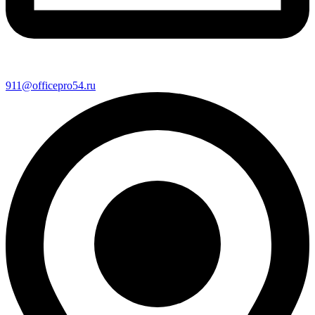
911@officepro54.ru