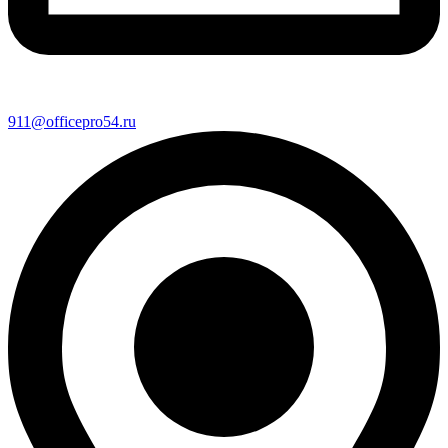
911@officepro54.ru