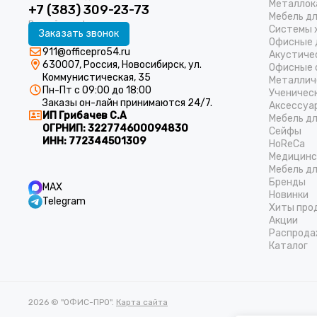
Металлок
+7 (383) 309-23-73
Мебель д
Системы 
Заказать звонок
Офисные 
911@officepro54.ru
Акустиче
630007, Россия, Новосибирск, ул.
Офисные 
Коммунистическая, 35
Металлич
Пн-Пт с 09:00 до 18:00
Ученичес
Заказы он-лайн принимаются 24/7.
Аксессуа
ИП Грибачев С.А
Мебель д
ОГРНИП:
322774600094830
Cейфы
ИНН:
772344501309
HoReCa
Медицинс
Мебель дл
Бренды
MAX
Новинки
Telegram
Хиты про
Акции
Распрода
Каталог
2026 © "ОФИС-ПРО".
Карта сайта