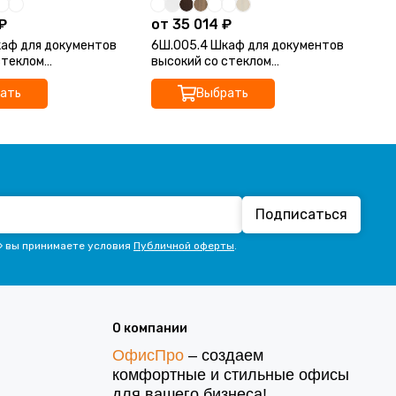
₽
от 35 014 ₽
14
каф для документов
6Ш.005.4 Шкаф для документов
6Ш
стеклом
высокий со стеклом
(8
16)
(800*450*2116)
ать
Выбрать
Подписаться
» вы принимаете условия
Публичной оферты
.
О компании
ОфисПро
– создаем
комфортные и стильные офисы
для вашего бизнеса!