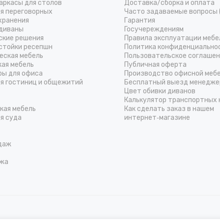
аркасы для столов
Доставка/cборка и оплата
ля переговорных
Часто задаваемые вопросы 
хранения
Гарантия
диваны
Госучереждениям
ские решения
Правила эксплуатации мебе
стойки ресепшн
Политика конфиденциально
еская мебель
Пользовательское соглаше
кая мебель
Публичная оферта
ры для офиса
Производство офисной меб
ля гостиниц и общежитий
Бесплатный выезд менедже
Цвет обивки диванов
Калькулятор транспортных 
кая мебель
Как сделать заказ в нашем
я суда
интернет‑магазине
даж
жа