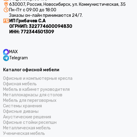
630007, Россия, Новосибирск, ул. Коммунистическая, 35
Пн-Пт с 09:00 до 18:00
Заказы он-лайн принимаются 24/7.
ИП Грибачев С.А
ОГРНИП:
322774600094830
ИНН:
772344501309
MAX
Telegram
Каталог офисной мебели
Офисные и компьютерные кресла
Офисная мебель
Мебель в кабинет руководителя
Металлокаркасы для столов
Мебель для переговорных
Системы хранения
Офисные диваны
Акустические решения
Офисные стойки ресепшн
Металлическая мебель
Ученическая мебель