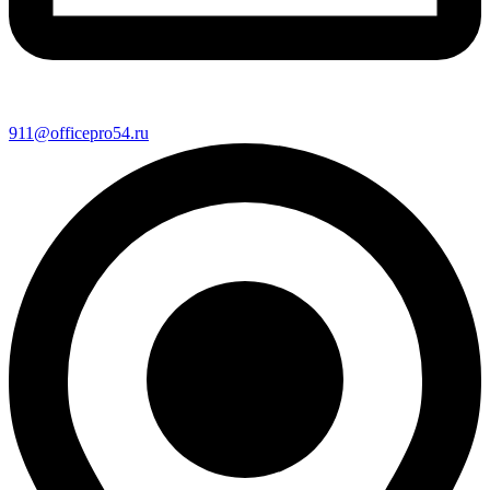
911@officepro54.ru