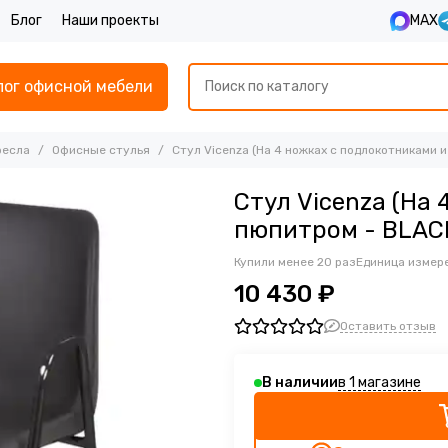
Блог
Наши проекты
MAX
лог офисной мебели
ресла
Офисные стулья
Стул Vicenza (На 4 ножках с подлокотниками 
Стул Vicenza (На
пюпитром - BLAC
Купили менее 20 раз
Единица измере
10 430 ₽
Оставить отзыв
в 1 магазине
В наличии