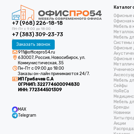
Каталог 
Офисные 
Офисная 
+7 (968) 226-18-18
Мебель в 
Металлок
+7 (383) 309-23-73
Мебель д
Системы 
Заказать звонок
Офисные 
911@officepro54.ru
Акустиче
630007, Россия, Новосибирск, ул.
Офисные 
Коммунистическая, 35
Металлич
Пн-Пт с 09:00 до 18:00
Ученичес
Заказы он-лайн принимаются 24/7.
Аксессуа
ИП Грибачев С.А
Мебель д
ОГРНИП:
322774600094830
Cейфы
ИНН:
772344501309
HoReCa
Медицинс
Мебель дл
Бренды
MAX
Новинки
Telegram
Хиты про
Акции
Распрода