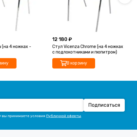
12 180 ₽
8 
 (на 4 ножках -
Стул Vicenza Chrome (на 4 ножках
Ст
с подлокотниками и пюпитром)
с 
зину
В корзину
Подписаться
» вы принимаете условия
Публичной оферты
.