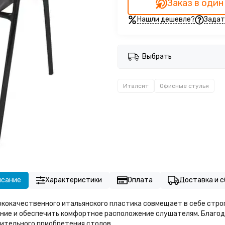
Заказ в один
Нашли дешевле?
Задат
Выбрать
Италсит
Офисные стулья
исание
Характеристики
Оплата
Доставка и с
ококачественного итальянского пластика совмещает в себе стро
ение и обеспечить комфортное расположение слушателям. Благо
нительного приобретения столов.