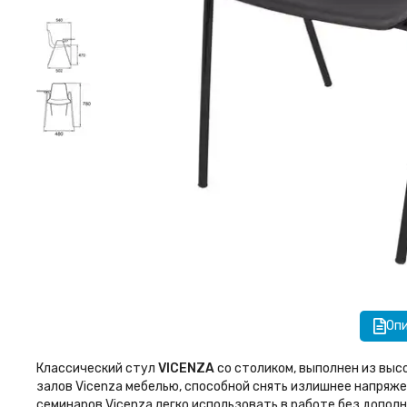
Оп
Классический стул
VICENZA
со столиком, выполнен из выс
залов Vicenza мебелью, способной снять излишнее напряж
семинаров Vicenza легко использовать в работе без допол