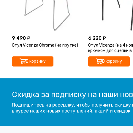
9 490 ₽
6 220 ₽
Стул Vicenza Chrome (на прутке)
Стул Vicenza (на 4 но
крючком для сцепки в 
В корзину
В корзину
Скидка за подписку на наши но
Подпишитесь на рассылку, чтобы получить скидку 
в курсе наших новых поступлений, акций и скидок