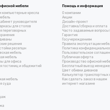
офисной мебели
Помощь и информация
и компьютерные кресла
О компании
мебель
Акции
кабинет руководителя
Дизайн-проект
аркасы для столов
Доставка/cборка и оплата
ля переговорных
Часто задаваемые вопросы 
хранения
Гарантия
диваны
Госучереждениям
ские решения
Правила эксплуатации мебе
стойки ресепшн
Политика конфиденциально
еская мебель
Пользовательское соглаше
кая мебель
Публичная оферта
ры для офиса
Производство офисной меб
ля гостиниц и общежитий
Бесплатный выезд менедже
Цвет обивки диванов
Калькулятор транспортных 
кая мебель
Как сделать заказ в нашем
я суда
интернет‑магазине
даж
жа