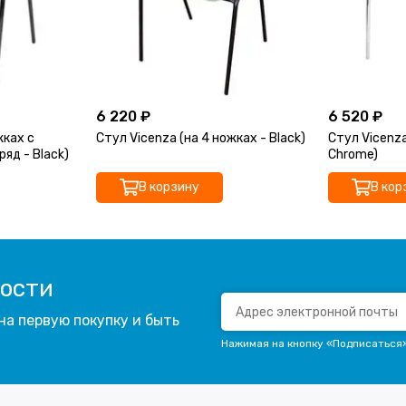
6 220 ₽
6 520 ₽
жках с
Стул Vicenza (на 4 ножках - Black)
Стул Vicenza
ряд - Black)
Chrome)
В корзину
В кор
вости
на первую покупку и быть
Нажимая на кнопку «Подписаться