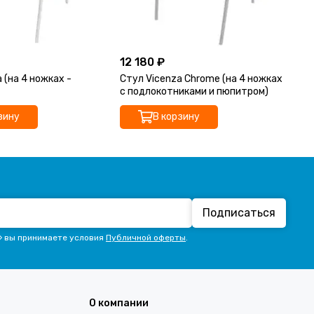
12 180 ₽
8 
 (на 4 ножках -
Стул Vicenza Chrome (на 4 ножках
Ст
с подлокотниками и пюпитром)
с 
зину
В корзину
Подписаться
» вы принимаете условия
Публичной оферты
.
О компании