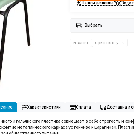
Нашли дешевле?
Задат
Выбрать
Италсит
Офисные стулья
исание
Характеристики
Оплата
Доставка и с
нного итальянского пластика совмещает в себе строгость и комф
Покрытие металлического каркаса устойчиво к царапинам. Пласти
 зон общественного питания.