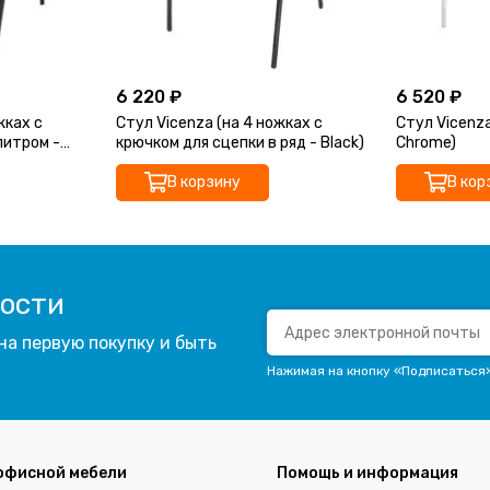
6 220 ₽
6 520 ₽
жках с
Стул Vicenza (на 4 ножках с
Стул Vicenza
питром -
крючком для сцепки в ряд - Black)
Chrome)
В корзину
В кор
вости
на первую покупку и быть
Нажимая на кнопку «Подписаться
офисной мебели
Помощь и информация