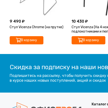
9 490 ₽
10 430 ₽
Стул Vicenza Chrome (на прутке)
Стул Vicenza (На 4 но
подлокотниками и пю
BLACK)
В корзину
В корзину
Скидка за подписку на наши но
Подпишитесь на рассылку, чтобы получить скидку 
в курсе наших новых поступлений, акций и скидок
Каталог 