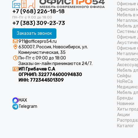
Офисные 
Офисная 
+7 (968) 226-18-18
Мебель в 
Металлок
+7 (383) 309-23-73
Мебель д
Системы 
Заказать звонок
Офисные 
911@officepro54.ru
Акустиче
630007, Россия, Новосибирск, ул.
Офисные 
Коммунистическая, 35
Металлич
Пн-Пт с 09:00 до 18:00
Ученичес
Заказы он-лайн принимаются 24/7.
Аксессуа
ИП Грибачев С.А
Мебель д
ОГРНИП:
322774600094830
Cейфы
ИНН:
772344501309
HoReCa
Медицинс
Мебель дл
Бренды
MAX
Новинки
Telegram
Хиты про
Акции
Распрода
Каталог