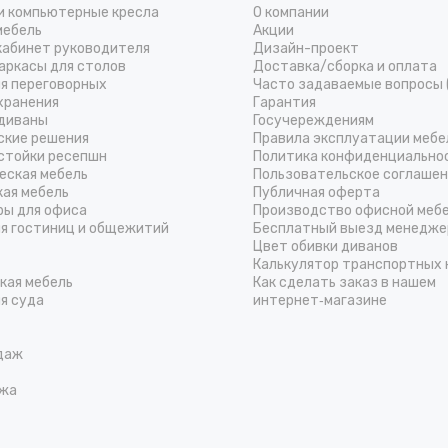
и компьютерные кресла
О компании
мебель
Акции
кабинет руководителя
Дизайн-проект
аркасы для столов
Доставка/cборка и оплата
ля переговорных
Часто задаваемые вопросы 
хранения
Гарантия
диваны
Госучереждениям
ские решения
Правила эксплуатации мебе
стойки ресепшн
Политика конфиденциально
еская мебель
Пользовательское соглаше
кая мебель
Публичная оферта
ры для офиса
Производство офисной меб
ля гостиниц и общежитий
Бесплатный выезд менедже
Цвет обивки диванов
Калькулятор транспортных 
кая мебель
Как сделать заказ в нашем
я суда
интернет‑магазине
даж
жа