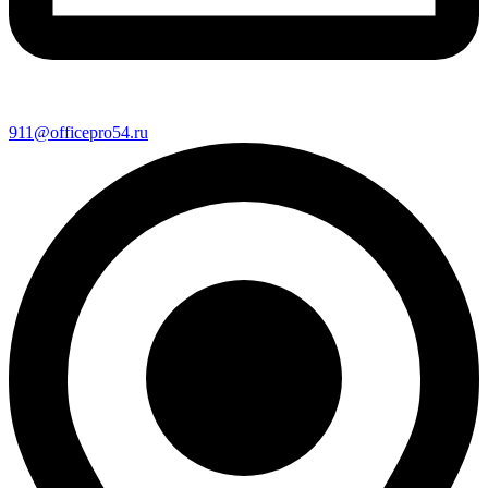
911@officepro54.ru