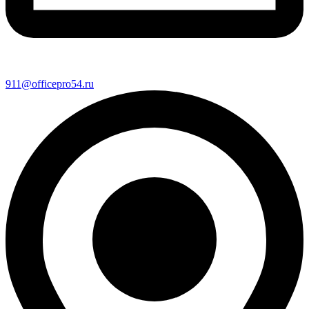
911@officepro54.ru