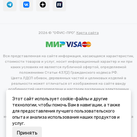
2026 © "ОФИС-ПРО".
Карта сайта
Вся представленная на сайте информация, касающаяся характеристик,
стоимости товаров и услуг, носит информационный характер и ни при
каких условиях не является публичной офертой, определяемой
положениями Статьи 437(2) Гражданского кодекса РФ.
Цвета ЛДСП обивок, деревянных частей и целиковых изделий в
реальности может отличаться от изображения на сайте ввиду
особенностей цветопередачи и настроек различных электронных
устройств. Производитель оставляет за собой право вносить
Этот сайт использует cookie-файлы и другие
изменения в технические и иные характеристики изделий для
технологии, чтобы помочь Вам в навигации, а также
улучшения их эксплуатационных и технических параметров без
для предоставления лучшего пользовательского
предварительного уведомления потребителя. Изменение
конфигурации продукта не является основанием для возврата/обмена
опыта и анализа использования наших продуктов и
продукции.
услуг.
Принять