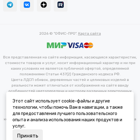
2026 © "ОФИС-ПРО".
Карта сайта
Вся представленная на сайте информация, касающаяся характеристик,
стоимости товаров и услуг, носит информационный характер и ни при
каких условиях не является публичной офертой, определяемой
положениями Статьи 437(2) Гражданского кодекса РФ.
Цвета ЛДСП обивок, деревянных частей и целиковых изделий в
реальности может отличаться от изображения на сайте ввиду
особенностей цветопередачи и настроек различных электронных
устройств. Производитель оставляет за собой право вносить
Этот сайт использует cookie-файлы и другие
изменения в технические и иные характеристики изделий для
технологии, чтобы помочь Вам в навигации, а также
улучшения их эксплуатационных и технических параметров без
для предоставления лучшего пользовательского
предварительного уведомления потребителя. Изменение
конфигурации продукта не является основанием для возврата/обмена
опыта и анализа использования наших продуктов и
продукции.
услуг.
Принять