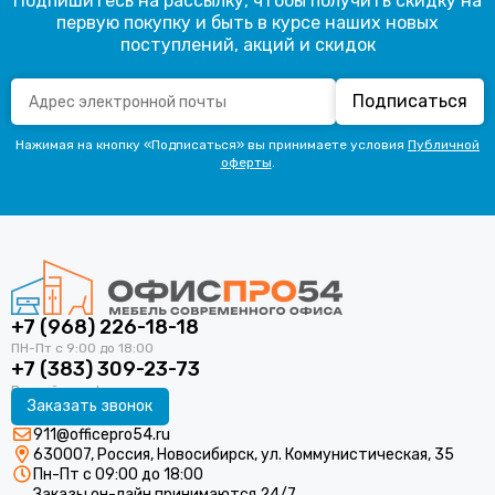
Подпишитесь на рассылку, чтобы получить скидку на
первую покупку и быть в курсе наших новых
поступлений, акций и скидок
Подписаться
Нажимая на кнопку «Подписаться» вы принимаете условия
Публичной
оферты
.
+7 (968) 226-18-18
+7 (383) 309-23-73
Заказать звонок
911@officepro54.ru
630007, Россия, Новосибирск, ул. Коммунистическая, 35
Пн-Пт с 09:00 до 18:00
Заказы он-лайн принимаются 24/7.