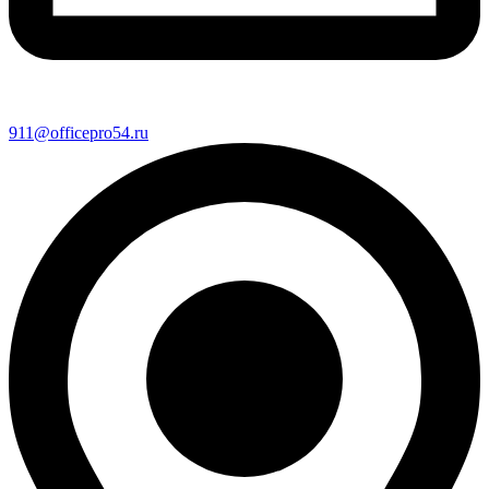
911@officepro54.ru