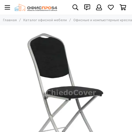
Офисные и компьютерные кресла
Главная
Каталог офисной мебели
Офисные и компьютерные кресла
Все товары
Офисные стулья
Складные стулья
Офисные кресла для персонала
Кресла для руководителей
Усиленные кресла (до 250 кг)
Конференц-кресла
Эргономичные кресла
Кресла для домашнего офиса
Офисные кресла Samurai
Офисные кресла Ergolife
Офисные кресла Yoga
Офисные кресла Move
Стулья барные
Реклайнер кресла
Многоместные секции