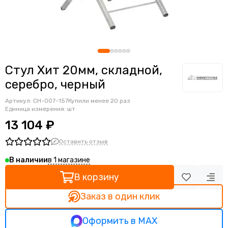
Ортопедические кресла
Геймерские кресла
Детские кресла
Банкетные стулья
Мягкие интерьерные кресла
Стул Хит 20мм, складной,
серебро, черный
Артикул:
CH-007-157
Купили менее 20 раз
Единица измерения: шт
13 104 ₽
Оставить отзыв
в 1 магазине
В наличии
В корзину
Заказ в один клик
Оформить в MAX