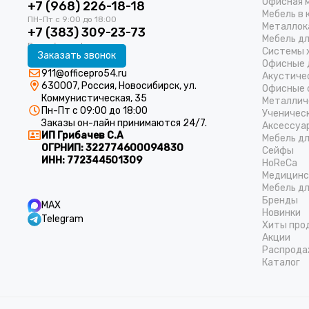
Офисная 
+7 (968) 226-18-18
Мебель в 
Металлок
+7 (383) 309-23-73
Мебель д
Системы 
Заказать звонок
Офисные 
911@officepro54.ru
Акустиче
630007, Россия, Новосибирск, ул.
Офисные 
Коммунистическая, 35
Металлич
Пн-Пт с 09:00 до 18:00
Ученичес
Заказы он-лайн принимаются 24/7.
Аксессуа
ИП Грибачев С.А
Мебель д
ОГРНИП:
322774600094830
Cейфы
ИНН:
772344501309
HoReCa
Медицинс
Мебель дл
Бренды
MAX
Новинки
Telegram
Хиты про
Акции
Распрода
Каталог