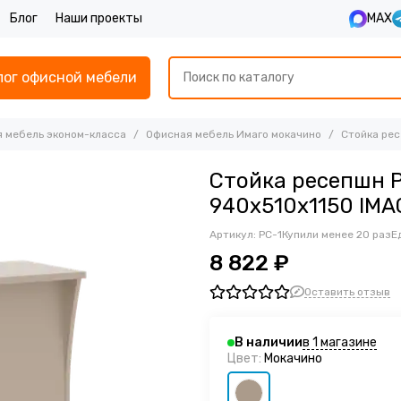
Блог
Наши проекты
MAX
лог офисной мебели
 мебель эконом-класса
Офисная мебель Имаго мокачино
Стойка рес
Стойка ресепшн 
940х510х1150 IMA
Артикул:
РС-1
Купили менее 20 раз
Е
8 822 ₽
Оставить отзыв
в 1 магазине
В наличии
Цвет:
Мокачино