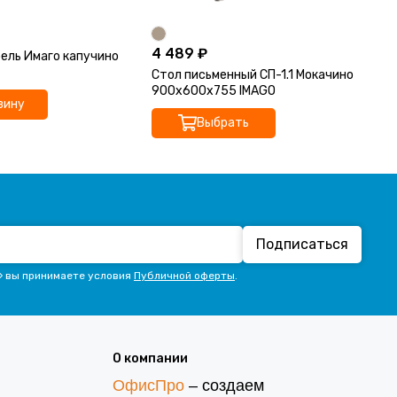
4 489 ₽
4 
ель Имаго капучино
Стол письменный СП-1.1 Мокачино
Ст
900х600х755 IMAGO
90
зину
Выбрать
Подписаться
» вы принимаете условия
Публичной оферты
.
О компании
ОфисПро
– создаем