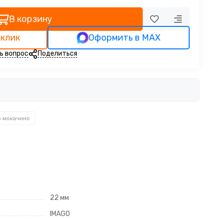
В корзину
 клик
Оформить в MAX
ь вопрос
Поделиться
о мокачино
22 мм
IMAGO