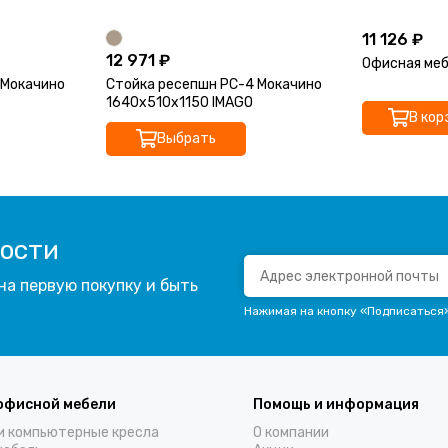
11 126 ₽
12 971 ₽
Офисная меб
 Мокачино
Стойка ресепшн РС-4 Мокачино
1640х510х1150 IMAGO
В кор
Выбрать
вости
на первую покупку и быть
Нажимая на кнопку «Подписаться
офисной мебели
Помощь и информация
и компьютерные кресла
О компании