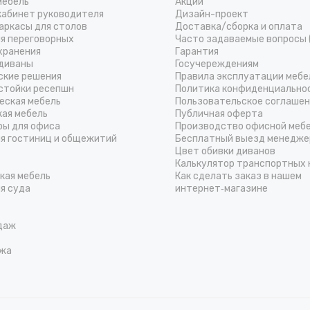
мебель
Акции
кабинет руководителя
Дизайн-проект
аркасы для столов
Доставка/cборка и оплата
ля переговорных
Часто задаваемые вопросы 
хранения
Гарантия
диваны
Госучереждениям
ские решения
Правила эксплуатации мебе
стойки ресепшн
Политика конфиденциально
еская мебель
Пользовательское соглаше
кая мебель
Публичная оферта
ры для офиса
Производство офисной меб
ля гостиниц и общежитий
Бесплатный выезд менедже
Цвет обивки диванов
Калькулятор транспортных 
кая мебель
Как сделать заказ в нашем
я суда
интернет‑магазине
даж
жа