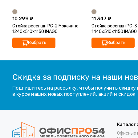
10 299 ₽
11 347 ₽
Стойка ресепшн РС-2 Мокачино
Стойка ресепшн РС-3
1240х510х1150 IMAGO
1440х510х1150 IMAGO
Выбрать
Выбрать
Скидка за подписку на наши но
Подпишитесь на рассылку, чтобы получить скидку 
в курсе наших новых поступлений, акций и скидок
Каталог 
Офисные 