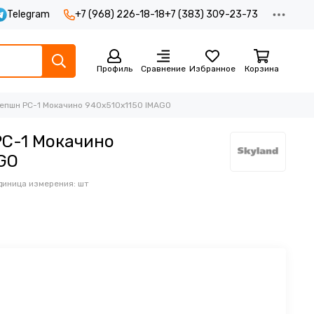
Telegram
+7 (968) 226-18-18
+7 (383) 309-23-73
Профиль
Сравнение
Избранное
Корзина
епшн РС-1 Мокачино 940х510х1150 IMAGO
РС-1 Мокачино
GO
диница измерения: шт