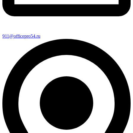
911@officepro54.ru