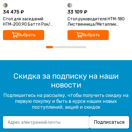
34 475 ₽
33 109 ₽
Стол для заседаний
Стол руководителя НТМ-180
НТМ-200.90 Баттл Рок/
Лиственница/Металлик
Металлик 2000x900x750
1800x800x750 Аргентум-М
Аргентум-М
Выбрать
Выбрать
Скидка за подписку на наши
новости
Подпишитесь на рассылку, чтобы получить скидку на
первую покупку и быть в курсе наших новых
поступлений, акций и скидок
Подписаться