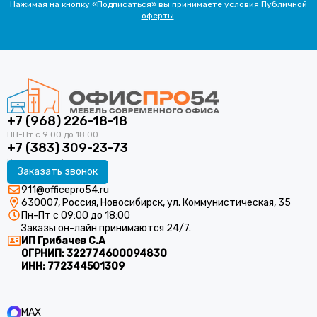
Нажимая на кнопку «Подписаться» вы принимаете условия
Публичной
оферты
.
+7 (968) 226-18-18
+7 (383) 309-23-73
Заказать звонок
911@officepro54.ru
630007, Россия, Новосибирск, ул. Коммунистическая, 35
Пн-Пт с 09:00 до 18:00
Заказы он-лайн принимаются 24/7.
ИП Грибачев С.А
ОГРНИП:
322774600094830
ИНН:
772344501309
MAX