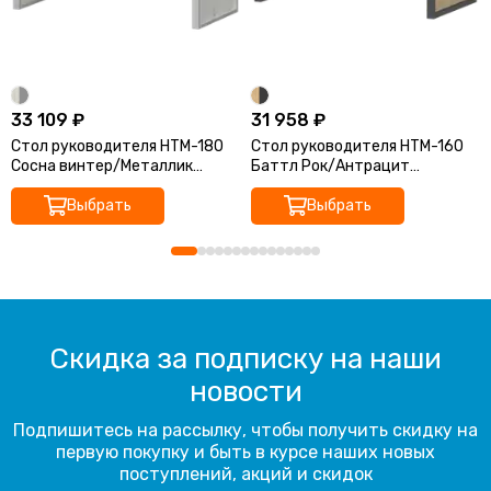
33 109 ₽
31 958 ₽
Стол руководителя НТМ-180
Стол руководителя НТМ-160
Сосна винтер/Металлик
Баттл Рок/Антрацит
1800x800x750 Аргентум-М
1600x800x750 Аргентум-М
Выбрать
Выбрать
Скидка за подписку на наши
новости
Подпишитесь на рассылку, чтобы получить скидку на
первую покупку и быть в курсе наших новых
поступлений, акций и скидок