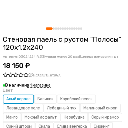
Стеновая паель с рустом "Полосы"
120х1,2х240
Артикул:
D302.1224.R.33
Купили менее 20 раз
Единица измерения: шт
18 150 ₽
Оставить отзыв
в 1 магазине
В наличии
Цвет
Алый коралл
Базилик
Карибский песок
Лавандовое поле
Лебединый пух
Малиновый сироп
Манго
Мокрый асфальт
Незабудка
Серый мрамор
Синий шторм
Скала
Слива венгерка
Смокинг