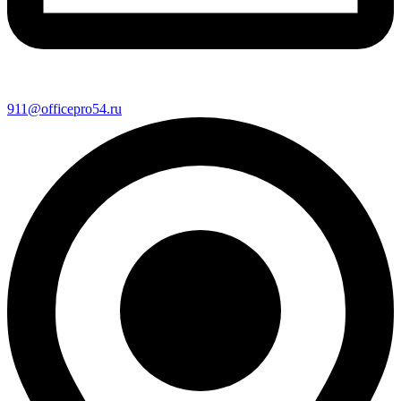
911@officepro54.ru