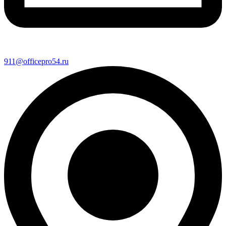
911@officepro54.ru