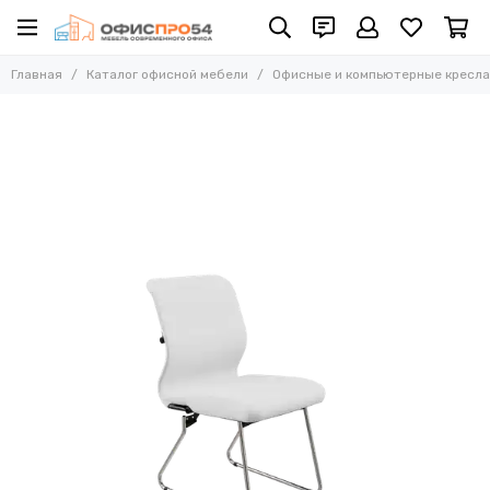
Офисные и компьютерные кресла
Главная
Каталог офисной мебели
Офисные и компьютерные кресла
Все товары
Офисные стулья
Складные стулья
Офисные кресла для персонала
Кресла для руководителей
Усиленные кресла (до 250 кг)
Конференц-кресла
Эргономичные кресла
Кресла для домашнего офиса
Офисные кресла Samurai
Офисные кресла Ergolife
Офисные кресла Yoga
Офисные кресла Move
Стулья барные
Реклайнер кресла
Многоместные секции