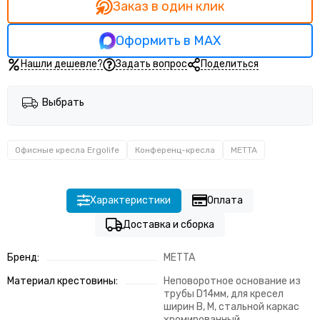
Заказ в один клик
Оформить в MAX
Нашли дешевле?
Задать вопрос
Поделиться
Выбрать
Офисные кресла Ergolife
Конференц-кресла
METTA
Характеристики
Оплата
Доставка и сборка
Бренд:
METTA
Материал крестовины:
Неповоротное основание из
трубы D14мм, для кресел
ширин B, M, стальной каркас
хромированный