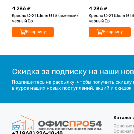
4 286 ₽
4 286 ₽
Кресло С-21 Шелл GTS бежевый/
Кресло С-21 Шелл GTS
черный Ср
черный Ср
В корзину
В корзину
Скидка за подписку на наши но
Подпишитесь на рассылку, чтобы получить скидку 
в курсе наших новых поступлений, акций и скидок
Каталог 
Офисные 
Офисная 
+7 (968) 226-18-18