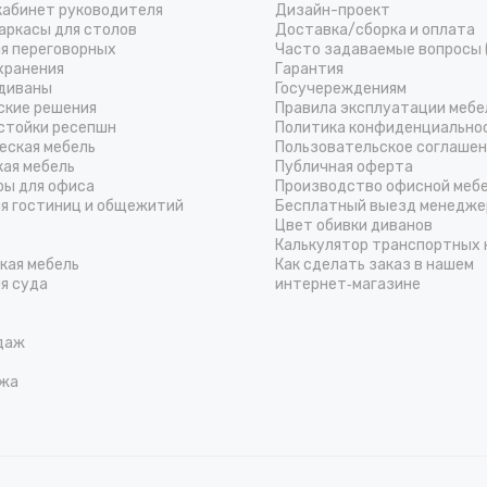
кабинет руководителя
Дизайн-проект
аркасы для столов
Доставка/cборка и оплата
ля переговорных
Часто задаваемые вопросы 
хранения
Гарантия
диваны
Госучереждениям
ские решения
Правила эксплуатации мебе
стойки ресепшн
Политика конфиденциально
еская мебель
Пользовательское соглаше
кая мебель
Публичная оферта
ры для офиса
Производство офисной меб
ля гостиниц и общежитий
Бесплатный выезд менедже
Цвет обивки диванов
Калькулятор транспортных 
кая мебель
Как сделать заказ в нашем
я суда
интернет‑магазине
даж
жа