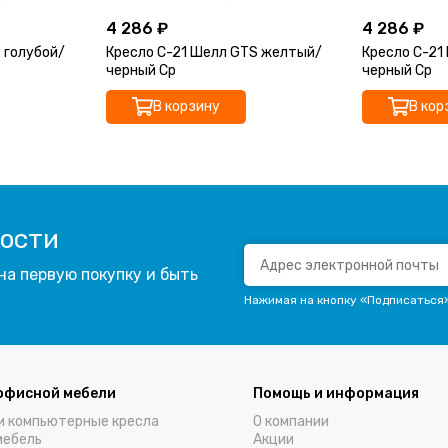
4 286 ₽
4 286 ₽
 голубой/
Кресло С-21 Шелл GTS желтый/
Кресло С-21
черный Ср
черный Ср
В корзину
В кор
вости
на первую покупку и быть
Нажимая на кнопку «Подписаться
офисной мебели
Помощь и информация
и компьютерные кресла
О компании
мебель
Акции