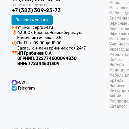
Мебель в 
Металлок
+7 (383) 309-23-73
Мебель д
Системы 
Заказать звонок
Офисные 
911@officepro54.ru
Акустиче
630007, Россия, Новосибирск, ул.
Офисные 
Коммунистическая, 35
Металлич
Пн-Пт с 09:00 до 18:00
Ученичес
Заказы он-лайн принимаются 24/7.
Аксессуа
ИП Грибачев С.А
Мебель д
ОГРНИП:
322774600094830
Cейфы
ИНН:
772344501309
HoReCa
Медицинс
Мебель дл
Бренды
MAX
Новинки
Telegram
Хиты про
Акции
Распрода
Каталог