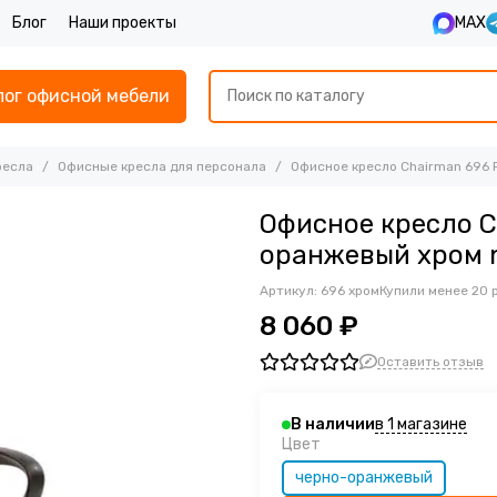
Блог
Наши проекты
MAX
лог офисной мебели
ресла
Офисные кресла для персонала
Офисное кресло Chairman 696 
Офисное кресло C
оранжевый хром 
Артикул:
696 хром
Купили менее 20 
8 060 ₽
Оставить отзыв
в 1 магазине
В наличии
Цвет
черно-оранжевый