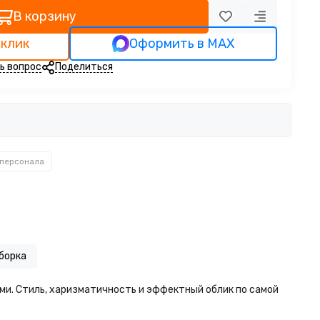
В корзину
 клик
Оформить в MAX
ь вопрос
Поделиться
 персонала
борка
ми. Стиль, харизматичность и эффектный облик по самой