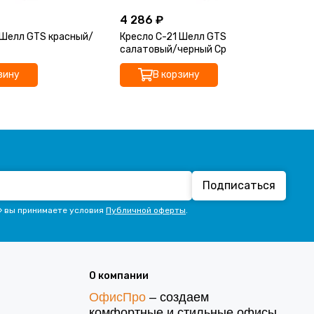
4 286 ₽
4 
 Шелл GTS красный/
Кресло С-21 Шелл GTS
Кр
салатовый/черный Ср
че
зину
В корзину
Подписаться
» вы принимаете условия
Публичной оферты
.
О компании
ОфисПро
– создаем
комфортные и стильные офисы