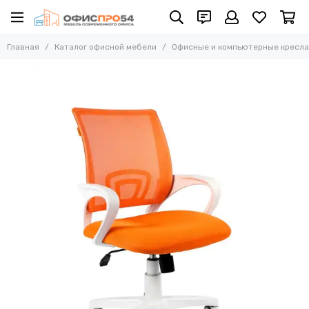
Офисные и компьютерные кресла
Главная
Каталог офисной мебели
Офисные и компьютерные кресла
Все товары
Офисные стулья
Складные стулья
Офисные кресла для персонала
Кресла для руководителей
Усиленные кресла (до 250 кг)
Конференц-кресла
Эргономичные кресла
Кресла для домашнего офиса
Офисные кресла Samurai
Офисные кресла Ergolife
Офисные кресла Yoga
Офисные кресла Move
Стулья барные
Реклайнер кресла
Многоместные секции