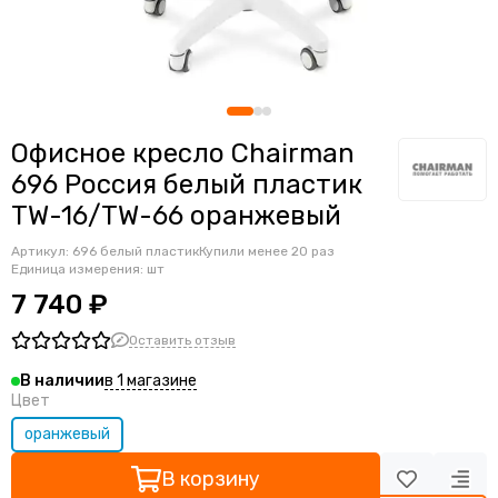
Ортопедические кресла
Геймерские кресла
Детские кресла
Банкетные стулья
Мягкие интерьерные кресла
Офисное кресло Chairman
696 Россия белый пластик
TW-16/TW-66 оранжевый
Артикул:
696 белый пластик
Купили менее 20 раз
Единица измерения: шт
7 740 ₽
Оставить отзыв
в 1 магазине
В наличии
Цвет
оранжевый
В корзину