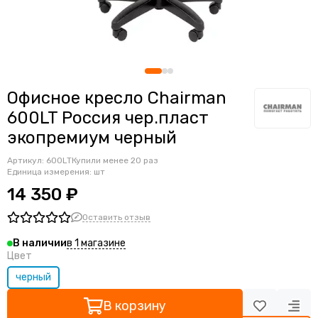
Ортопедические кресла
Геймерские кресла
Детские кресла
Банкетные стулья
Мягкие интерьерные кресла
Офисное кресло Chairman
600LT Россия чер.пласт
экопремиум черный
Артикул:
600LT
Купили менее 20 раз
Единица измерения: шт
14 350 ₽
Оставить отзыв
в 1 магазине
В наличии
Цвет
черный
В корзину