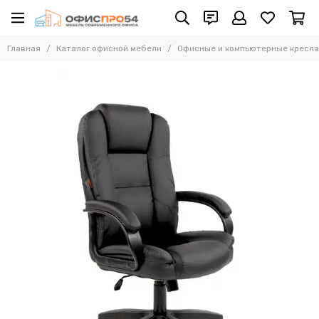
Офисные и компьютерные кресла
Главная
Каталог офисной мебели
Офисные и компьютерные кресла
Все товары
Офисные стулья
Складные стулья
Офисные кресла для персонала
Кресла для руководителей
Усиленные кресла (до 250 кг)
Конференц-кресла
Эргономичные кресла
Кресла для домашнего офиса
Офисные кресла Samurai
Офисные кресла Ergolife
Офисные кресла Yoga
Офисные кресла Move
Стулья барные
Реклайнер кресла
Многоместные секции