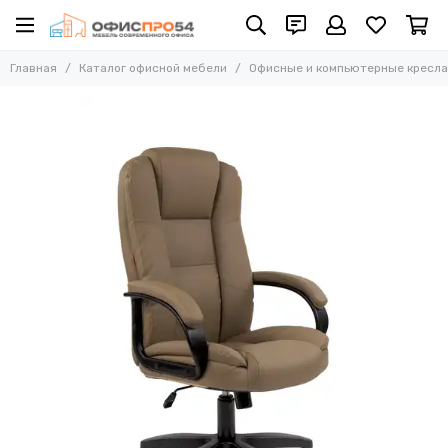
Офисные и компьютерные кресла
Главная
Каталог офисной мебели
Офисные и компьютерные кресла
Все товары
Офисные стулья
Складные стулья
Офисные кресла для персонала
Кресла для руководителей
Усиленные кресла (до 250 кг)
Конференц-кресла
Эргономичные кресла
Кресла для домашнего офиса
Офисные кресла Samurai
Офисные кресла Ergolife
Офисные кресла Yoga
Офисные кресла Move
Стулья барные
Реклайнер кресла
Многоместные секции