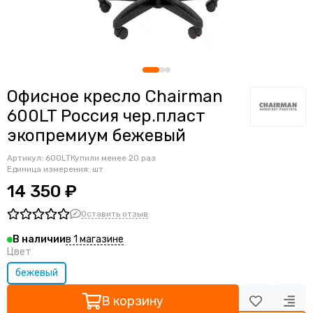
Ортопедические кресла
Геймерские кресла
Детские кресла
Банкетные стулья
Мягкие интерьерные кресла
Офисное кресло Chairman
600LT Россия чер.пласт
экопремиум бежевый
Артикул:
600LT
Купили менее 20 раз
Единица измерения: шт
14 350 ₽
Оставить отзыв
в 1 магазине
В наличии
Цвет
бежевый
В корзину