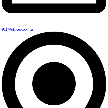
911@officepro54.ru