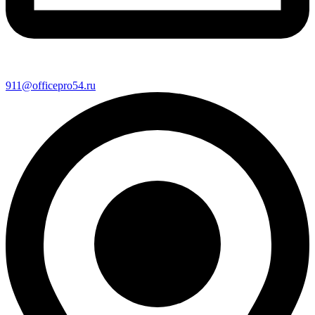
911@officepro54.ru