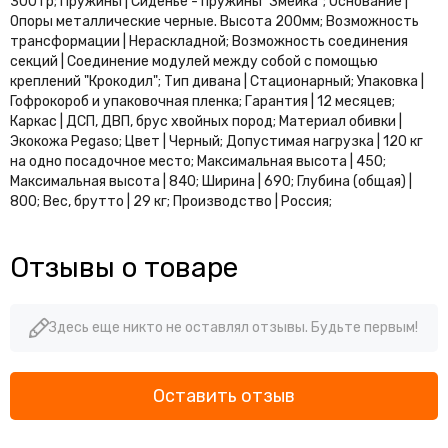
300 гр; Пружины | Сиденье - пружины "Змейка"; Основание |
Офисные диваны Вента
Опоры металлические черные. Высота 200мм; Возможность
Офисные диваны Дюна
трансформации | Нераскладной; Возможность соединения
Офисные диваны Парм
секций | Соединение модулей между собой с помощью
креплений "Крокодил"; Тип дивана | Стационарный; Упаковка |
Офисные диваны Грин
Гофрокороб и упаковочная пленка; Гарантия | 12 месяцев;
Офисные диваны Честер Лайт
Каркас | ДСП, ДВП, брус хвойных пород; Материал обивки |
Офисные диваны Алекто
Экокожа Pegaso; Цвет | Черный; Допустимая нагрузка | 120 кг
Офисные диваны Актив
на одно посадочное место; Максимальная высота | 450;
Офисные диваны Райз
Максимальная высота | 840; Ширина | 690; Глубина (общая) |
800; Вес, брутто | 29 кг; Производство | Россия;
Офисные диваны Ларс
Офисные диваны Колин
Офисные диваны Флора
Отзывы о товаре
Офисные диваны Дизайн
Здесь еще никто не оставлял отзывы. Будьте первым!
Оставить отзыв