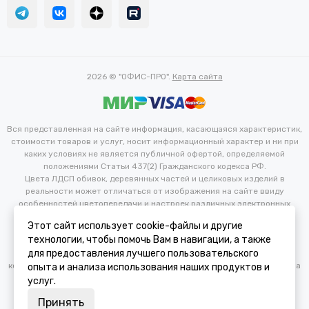
2026 © "ОФИС-ПРО".
Карта сайта
Вся представленная на сайте информация, касающаяся характеристик,
стоимости товаров и услуг, носит информационный характер и ни при
каких условиях не является публичной офертой, определяемой
положениями Статьи 437(2) Гражданского кодекса РФ.
Цвета ЛДСП обивок, деревянных частей и целиковых изделий в
реальности может отличаться от изображения на сайте ввиду
особенностей цветопередачи и настроек различных электронных
устройств. Производитель оставляет за собой право вносить
Этот сайт использует cookie-файлы и другие
изменения в технические и иные характеристики изделий для
технологии, чтобы помочь Вам в навигации, а также
улучшения их эксплуатационных и технических параметров без
для предоставления лучшего пользовательского
предварительного уведомления потребителя. Изменение
конфигурации продукта не является основанием для возврата/обмена
опыта и анализа использования наших продуктов и
продукции.
услуг.
Принять