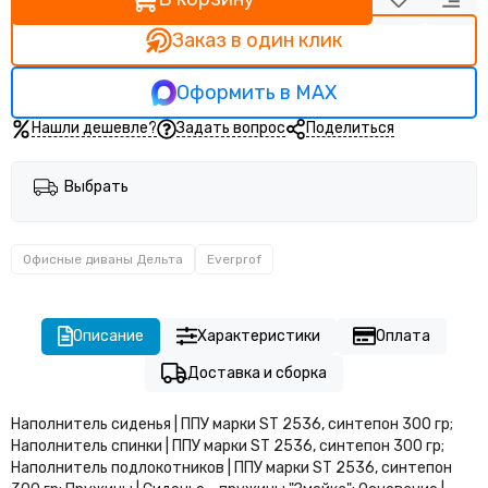
Модульные диваны Геометрия
Модульные диваны Квадрик
Заказ в один клик
Модульные диваны Системс М2
Модульные диваны Фэшн М23
Оформить в MAX
Пуфы Astra
Нашли дешевле?
Задать вопрос
Поделиться
Офисные диваны Астон
Офисные диваны Барселона
Офисные диваны Вилсон
Выбрать
Офисные диваны Феликс
Офисные диваны Дэкстер
Офисные диваны Дельта
Everprof
Офисные диваны Марко
Офисные диваны Монро
Офисные диваны Симпл
Описание
Характеристики
Оплата
Офисные диваны Элиф
Офисные диваны Гамма
Доставка и сборка
Офисные диваны Дельта
Офисные диваны Соло
Наполнитель сиденья | ППУ марки ST 2536, синтепон 300 гр;
Наполнитель спинки | ППУ марки ST 2536, синтепон 300 гр;
Офисные диваны Дэрби
Наполнитель подлокотников | ППУ марки ST 2536, синтепон
Офисные диваны Варна