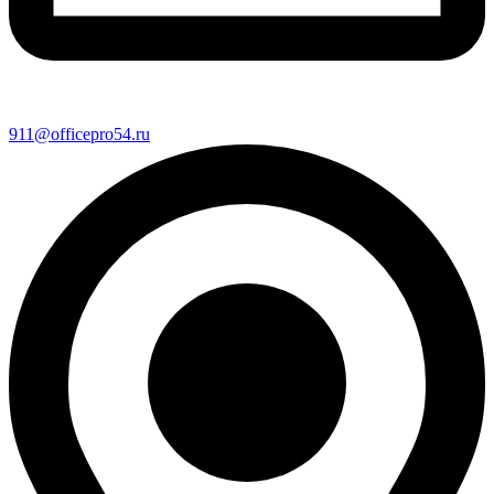
911@officepro54.ru