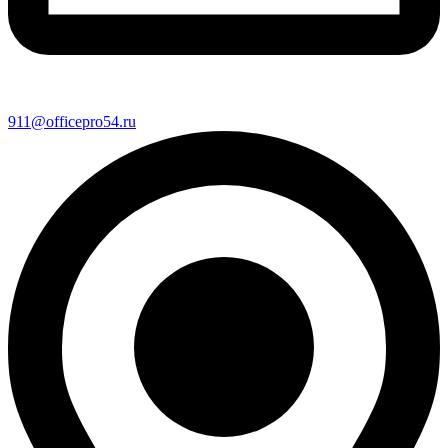
911@officepro54.ru