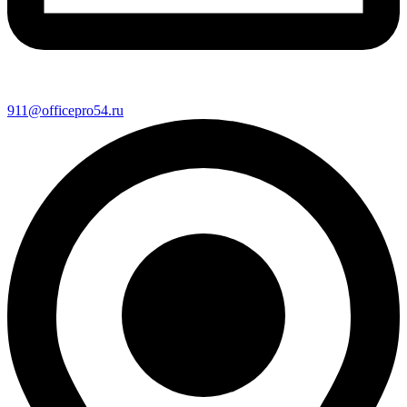
911@officepro54.ru