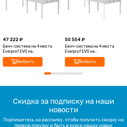
47 222 ₽
50 554 ₽
Бенч-система на 4 места
Бенч-система на 4 места
Everprof EVO на
Everprof EVO на
металлокаркасе
металлокаркасе
2360х670(1370)x755
Выбрать
2360х670(1370)x755 опоры
Выбрать
45гр
Скидка за подписку на наши
новости
Подпишитесь на рассылку, чтобы получить скидку на
первую покупку и быть в курсе наших новых