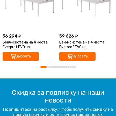
56 294 ₽
59 626 ₽
Бенч-система на 4 места
Бенч-система на 4 места
Everprof EVO на
Everprof EVO на
металлокаркасе
металлокаркасе
3160х670(1370)x755
Выбрать
3160х670(1370)x755 опоры
Выбрать
45гр
Скидка за подписку на наши
новости
Подпишитесь на рассылку, чтобы получить скидку на
первую покупку и быть в курсе наших новых