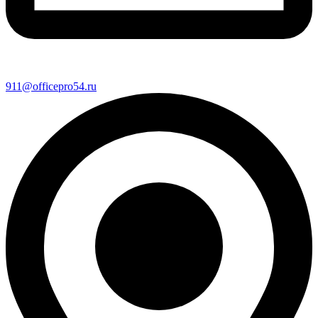
911@officepro54.ru