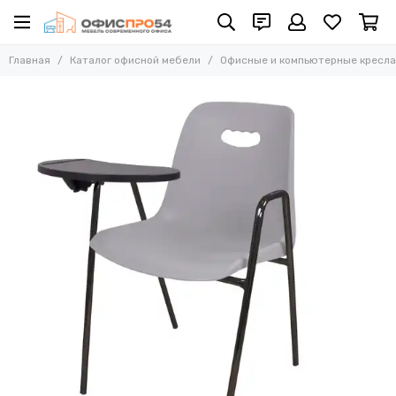
Офисные и компьютерные кресла
Главная
Каталог офисной мебели
Офисные и компьютерные кресла
Все товары
Офисные стулья
Складные стулья
Офисные кресла для персонала
Кресла для руководителей
Усиленные кресла (до 250 кг)
Конференц-кресла
Эргономичные кресла
Кресла для домашнего офиса
Офисные кресла Samurai
Офисные кресла Ergolife
Офисные кресла Yoga
Офисные кресла Move
Стулья барные
Реклайнер кресла
Многоместные секции