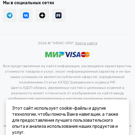
Мы в социальных сетях
2026 © "ОФИС-ПРО".
Карта сайта
Вся представленная на сайте информация, касающаяся характеристик,
стоимости товаров и услуг, носит информационный характер и ни при
каких условиях не является публичной офертой, определяемой
положениями Статьи 437(2) Гражданского кодекса РФ.
Цвета ЛДСП обивок, деревянных частей и целиковых изделий в
реальности может отличаться от изображения на сайте ввиду
особенностей цветопередачи и настроек различных электронных
устройств. Производитель оставляет за собой право вносить
Этот сайт использует cookie-файлы и другие
изменения в технические и иные характеристики изделий для
технологии, чтобы помочь Вам в навигации, а также
улучшения их эксплуатационных и технических параметров без
для предоставления лучшего пользовательского
предварительного уведомления потребителя. Изменение
конфигурации продукта не является основанием для возврата/обмена
опыта и анализа использования наших продуктов и
продукции.
услуг.