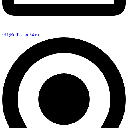
911@officepro54.ru