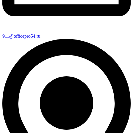
911@officepro54.ru