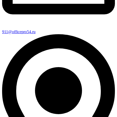
911@officepro54.ru