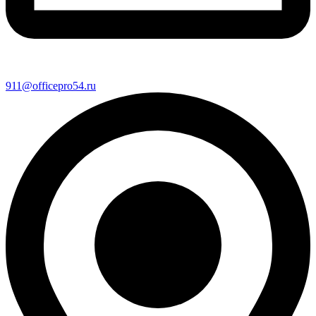
911@officepro54.ru