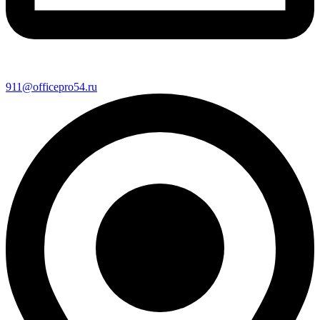
911@officepro54.ru