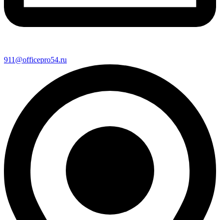
911@officepro54.ru