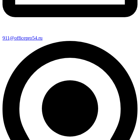
911@officepro54.ru