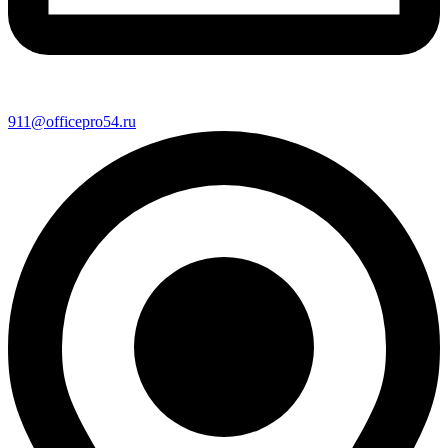
911@officepro54.ru