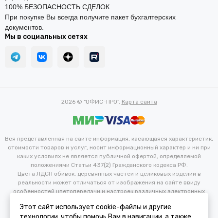
100% БЕЗОПАСНОСТЬ СДЕЛОК
При покупке Вы всегда получите пакет бухгалтерских
документов.
Мы в социальных сетях
2026 © "ОФИС-ПРО".
Карта сайта
Вся представленная на сайте информация, касающаяся характеристик,
стоимости товаров и услуг, носит информационный характер и ни при
каких условиях не является публичной офертой, определяемой
положениями Статьи 437(2) Гражданского кодекса РФ.
Цвета ЛДСП обивок, деревянных частей и целиковых изделий в
реальности может отличаться от изображения на сайте ввиду
особенностей цветопередачи и настроек различных электронных
устройств. Производитель оставляет за собой право вносить
Этот сайт использует cookie-файлы и другие
изменения в технические и иные характеристики изделий для
технологии, чтобы помочь Вам в навигации, а также
улучшения их эксплуатационных и технических параметров без