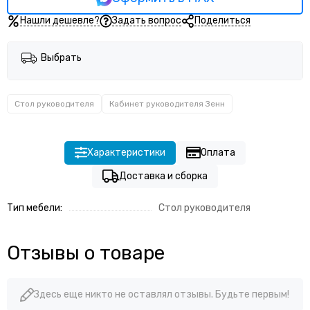
Кабинет руководителя Vilas
Кабинет руководителя Fortum
Нашли дешевле?
Задать вопрос
Поделиться
Кабинет руководителя U.RUS
Кабинет руководителя Mark II
Выбрать
Кабинет руководитель Sirio
Кабинет руководителя Monza
Кабинет руководителя Торстон
Стол руководителя
Кабинет руководителя Зенн
Кабинет руководителя Torr lux
Кабинет руководителя Аллегро
Кабинет руководителя Фойл (Foil)
Характеристики
Оплата
Доставка и сборка
Тип мебели:
Стол руководителя
Отзывы о товаре
Здесь еще никто не оставлял отзывы. Будьте первым!