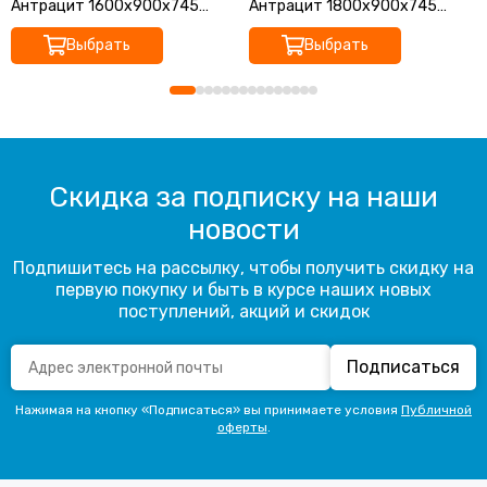
Антрацит 1600х900х745
Антрацит 1800х900х745
ZENN
ZENN
Выбрать
Выбрать
Скидка за подписку на наши
новости
Подпишитесь на рассылку, чтобы получить скидку на
первую покупку и быть в курсе наших новых
поступлений, акций и скидок
Подписаться
Нажимая на кнопку «Подписаться» вы принимаете условия
Публичной
оферты
.