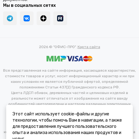
Мы в социальных сетях
2026 © "ОФИС-ПРО".
Карта сайта
Вся представленная на сайте информация, касающаяся характеристик,
стоимости товаров и услуг, носит информационный характер и ни при
каких условиях не является публичной офертой, определяемой
положениями Статьи 437(2) Гражданского кодекса РФ.
Цвета ЛДСП обивок, деревянных частей и целиковых изделий в
реальности может отличаться от изображения на сайте ввиду
особенностей цветопередачи и настроек различных электронных
устройств. Производитель оставляет за собой право вносить
Этот сайт использует cookie-файлы и другие
изменения в технические и иные характеристики изделий для
технологии, чтобы помочь Вам в навигации, а также
улучшения их эксплуатационных и технических параметров без
для предоставления лучшего пользовательского
предварительного уведомления потребителя. Изменение
конфигурации продукта не является основанием для возврата/обмена
опыта и анализа использования наших продуктов и
продукции.
услуг.