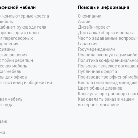
офисной мебели
Помощь и информация
и компьютерные кресла
О компании
мебель
Акции
кабинет руководителя
Дизайн-проект
аркасы для столов
Доставка/cборка и оплата
ля переговорных
Часто задаваемые вопросы 
хранения
Гарантия
диваны
Госучереждениям
ские решения
Правила эксплуатации мебе
стойки ресепшн
Политика конфиденциально
еская мебель
Пользовательское соглаше
кая мебель
Публичная оферта
ры для офиса
Производство офисной меб
ля гостиниц и общежитий
Бесплатный выезд менедже
Цвет обивки диванов
Калькулятор транспортных 
кая мебель
Как сделать заказ в нашем
я суда
интернет‑магазине
даж
жа