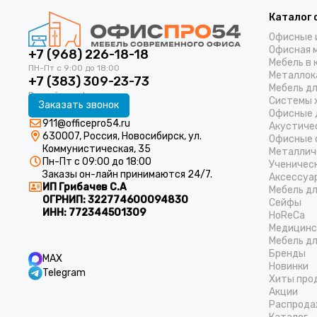
Каталог 
Офисные 
Офисная 
+7 (968) 226-18-18
Мебель в 
Металлок
+7 (383) 309-23-73
Мебель д
Системы 
Заказать звонок
Офисные 
911@officepro54.ru
Акустиче
630007, Россия, Новосибирск, ул.
Офисные 
Коммунистическая, 35
Металлич
Пн-Пт с 09:00 до 18:00
Ученичес
Заказы он-лайн принимаются 24/7.
Аксессуа
ИП Грибачев С.А
Мебель д
ОГРНИП:
322774600094830
Cейфы
ИНН:
772344501309
HoReCa
Медицинс
Мебель дл
Бренды
MAX
Новинки
Telegram
Хиты про
Акции
Распрода