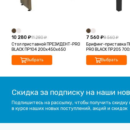
10 280 ₽
7 560 ₽
11 280 ₽
8 560 ₽
Стол приставной ПРЕЗИДЕНТ-PRO
Брифинг-приставка 
BLACK ПР104 200х450х650
PRO BLACK ПР205 70
Выбрать
Выбрать
Скидка за подписку на наши но
Подпишитесь на рассылку, чтобы получить скидку 
в курсе наших новых поступлений, акций и скидок