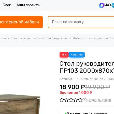
Блог
Наши проекты
MAX
лог офисной мебели
теля
Эконом-класс кабинет руководителя
Кабинет руководителя Пр
−5%
Стол руководите
ПР103 2000х870х
Артикул:
ПР103
Купили менее 20 раз
18 900 ₽
19 900 ₽
Экономия
1 000 ₽
Оставить отзыв