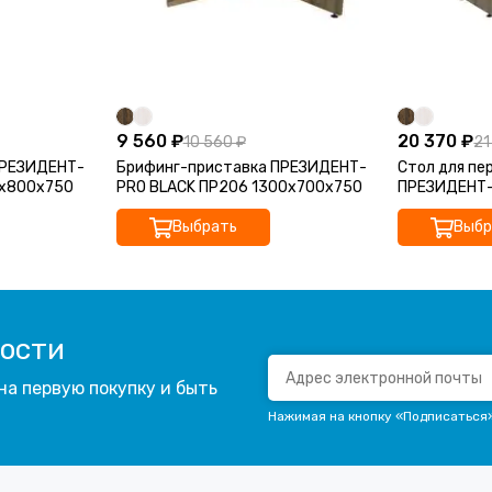
9 560 ₽
20 370 ₽
10 560 ₽
21
ПРЕЗИДЕНТ-
Брифинг-приставка ПРЕЗИДЕНТ-
Стол для пе
0х800х750
PRO BLACK ПР206 1300х700х750
ПРЕЗИДЕНТ-
2200х870х
Выбрать
Выбр
вости
на первую покупку и быть
Нажимая на кнопку «Подписаться