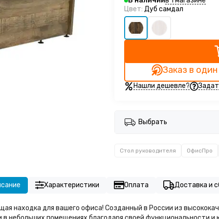
в 1 магазине
В наличии
Цвет:
Дуб самдал
Заказ в один
Нашли дешевле?
Задат
Выбрать
Стол руководителя
ОфисПро
исание
Характеристики
Оплата
Доставка и с
я находка для вашего офиса! Созданный в России из высококач
и в небольших помещениях благодаря своей функциональности и 