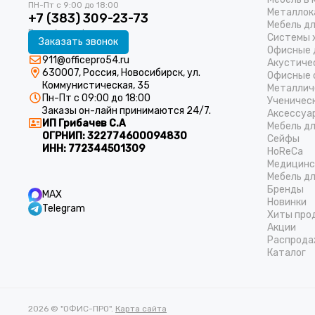
Металлок
+7 (383) 309-23-73
Мебель д
Системы 
Заказать звонок
Офисные 
911@officepro54.ru
Акустиче
630007, Россия, Новосибирск, ул.
Офисные 
Коммунистическая, 35
Металлич
Пн-Пт с 09:00 до 18:00
Ученичес
Заказы он-лайн принимаются 24/7.
Аксессуа
ИП Грибачев С.А
Мебель д
ОГРНИП:
322774600094830
Cейфы
ИНН:
772344501309
HoReCa
Медицинс
Мебель дл
Бренды
MAX
Новинки
Telegram
Хиты про
Акции
Распрода
Каталог
2026 © "ОФИС-ПРО".
Карта сайта