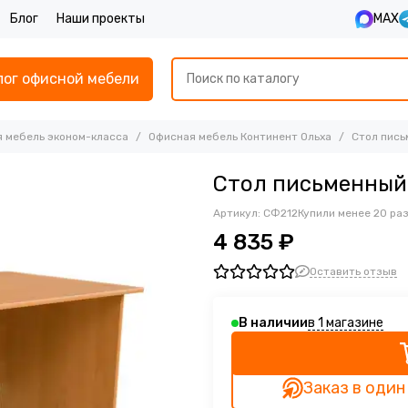
Блог
Наши проекты
MAX
лог офисной мебели
 мебель эконом-класса
Офисная мебель Континент Ольха
Стол пись
Стол письменный
Артикул:
СФ212
Купили менее 20 ра
4 835 ₽
Оставить отзыв
в 1 магазине
В наличии
Заказ в один