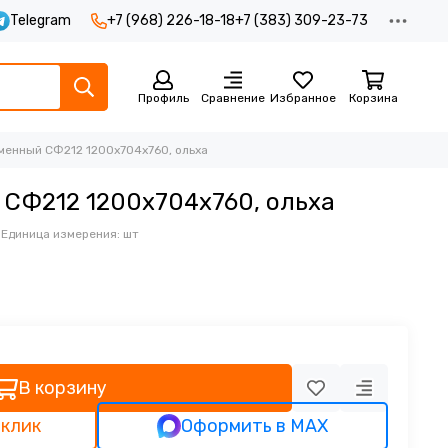
Telegram
+7 (968) 226-18-18
+7 (383) 309-23-73
Профиль
Сравнение
Избранное
Корзина
менный СФ212 1200х704х760, ольха
 СФ212 1200х704х760, ольха
з
Единица измерения: шт
В корзину
 клик
Оформить в MAX