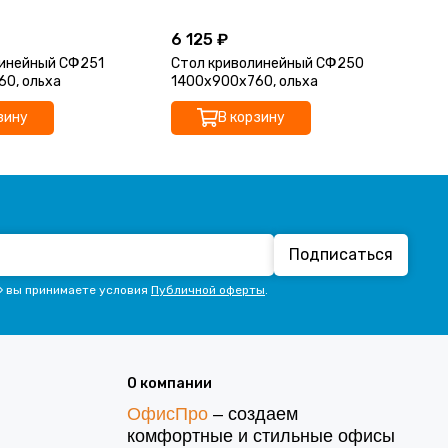
6 125 ₽
4 
линейный СФ251
Стол криволинейный СФ250
По
0, ольха
1400х900х760, ольха
ст
ол
зину
В корзину
Подписаться
» вы принимаете условия
Публичной оферты
.
О компании
ОфисПро
– создаем
комфортные и стильные офисы