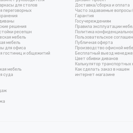
аркасы для столов
Доставка/cборка и оплата
ля переговорных
Часто задаваемые вопросы 
хранения
Гарантия
диваны
Госучереждениям
ские решения
Правила эксплуатации мебе
стойки ресепшн
Политика конфиденциально
еская мебель
Пользовательское соглаше
кая мебель
Публичная оферта
ры для офиса
Производство офисной меб
ля гостиниц и общежитий
Бесплатный выезд менедже
Цвет обивки диванов
Калькулятор транспортных 
кая мебель
Как сделать заказ в нашем
я суда
интернет‑магазине
даж
жа