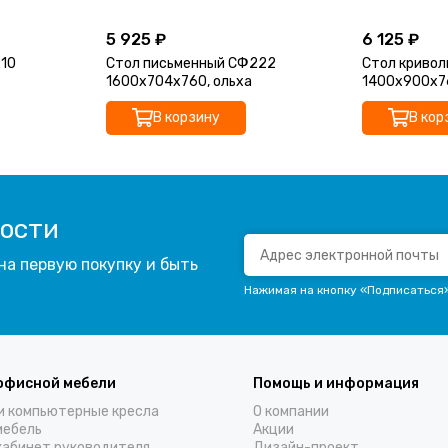
5 925 ₽
6 125 ₽
10
Стол письменный СФ222
Стол криво
1600х704х760, ольха
1400х900х76
В корзину
В кор
вости
на первую покупку и быть
Нажимая на кнопку «Подписаться
офисной мебели
Помощь и информация
и компьютерные кресла
О компании
мебель
Акции
кабинет руководителя
Дизайн-проект