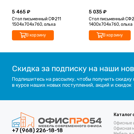
5 465 ₽
5 035 ₽
Стол письменный СФ211
Стол письменный СФ2
1504х704х760, ольха
1400х704х760, ольха
В корзину
В корзину
Скидка за подписку на наши но
Подпишитесь на рассылку, чтобы получить скидку 
в курсе наших новых поступлений, акций и скидок
Каталог 
Офисные 
Офисная 
+7 (968) 226-18-18
Мебель в 